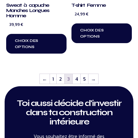
Sweat à capuche
T-shirt Femme
Manches Longues
24,99
€
Homme
39,99
€
CHOIX DES
OPTIONS
CHOIX DES
OPTIONS
←
1
2
3
4
5
→
Toi aussi décide d'investir
dans ta construction
intérieure
Vous souhaitez être informé des