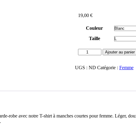
19,00
€
Couleur
Taille
quantité
Ajouter au panier
de
T-
UGS :
shirt
ND
Catégorie :
Femme
Manches
courtes
Femme
rde-robe avec notre T-shirt à manches courtes pour femme. Léger, doux e
.