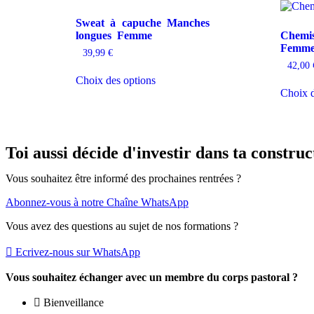
Sweat à capuche Manches
longues Femme
Chemi
Femm
39,99
€
42,00
Ce
Choix des options
produit
Choix d
a
plusieurs
variations.
Les
options
Toi aussi décide d'investir dans ta construc
peuvent
être
Vous souhaitez être informé des prochaines rentrées ?
choisies
sur
Abonnez-vous à notre Chaîne WhatsApp
la
page
Vous avez des questions au sujet de nos formations ?
du
produit
Ecrivez-nous sur WhatsApp
Vous souhaitez échanger avec un membre du corps pastoral ?
Bienveillance