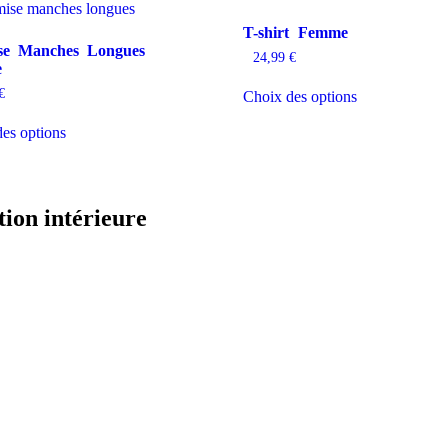
T-shirt Femme
se Manches Longues
24,99
€
e
Ce
€
Choix des options
produit
Ce
a
es options
produit
plusieurs
a
variations.
plusieurs
Les
variations.
options
Les
peuvent
tion intérieure
options
être
peuvent
choisies
être
sur
choisies
la
sur
page
la
du
page
produit
du
produit