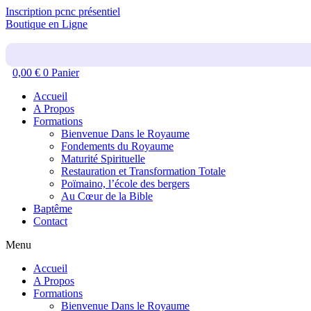
Inscription pcnc présentiel
Boutique en Ligne
0,00
€
0
Panier
Accueil
A Propos
Formations
Bienvenue Dans le Royaume
Fondements du Royaume
Maturité Spirituelle
Restauration et Transformation Totale
Poïmaino, l’école des bergers
Au Cœur de la Bible
Baptême
Contact
Menu
Accueil
A Propos
Formations
Bienvenue Dans le Royaume